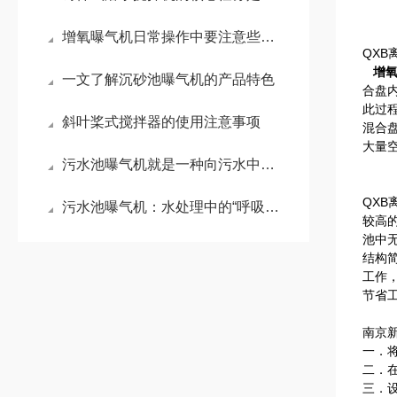
增氧曝气机日常操作中要注意些什么事项？
QX
增
一文了解沉砂池曝气机的产品特色
合盘
此过
斜叶桨式搅拌器的使用注意事项
混合
大量
污水池曝气机就是一种向污水中强制充入空气的机械装置
QX
污水池曝气机：水处理中的“呼吸引擎”
较高
池中
结构
工作
节省
南京
一．
二．
三．