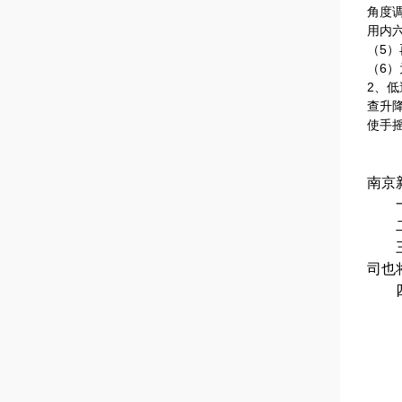
角度
用内
（5
（6）
2、
查升
使手
南京
一.
二.
三.
司也
四.