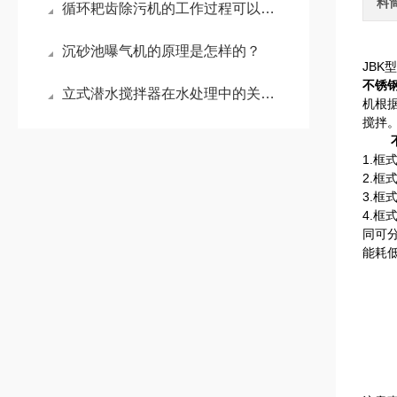
料
循环耙齿除污机的工作过程可以概括为：拦截、提升和卸料
沉砂池曝气机的原理是怎样的？
JBK
不锈
立式潜水搅拌器在水处理中的关键作用？
机根
搅拌
不锈
1.
2.
3.
4.
同可
能耗