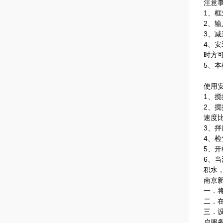
注意
1、
2、输
3、
4、
时方
5、
使用
1、
2、
速度
3、
4、
5、
6、
积水
南京
一．
二．
三．
户服