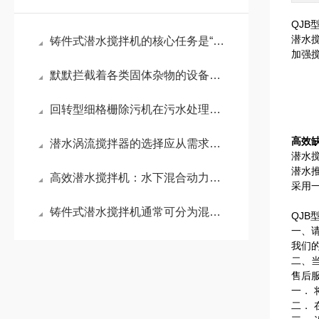
QJB
潜水
铸件式潜水搅拌机的核心任务是“搅动水流”
加强
默默拦截着各类固体杂物的设备就是回转式格栅清污机
回转型细格栅除污机在污水处理中发挥着哪些作用
高效
潜水涡流搅拌器的选择应从需求出发
潜水
潜水
高效潜水搅拌机：水下混合动力的工作原理与实际应用
采用
铸件式潜水搅拌机通常可分为混合搅拌和低速推流两大系列
QJB
一、
我们
二、
售后
一．
二．