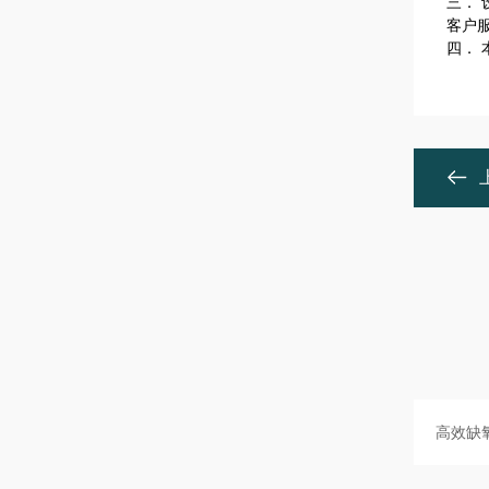
三．
客户
四．