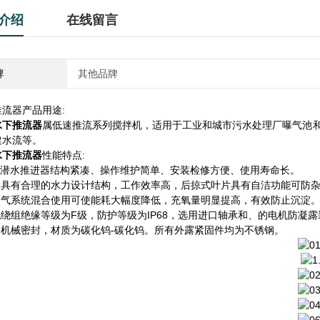
介绍
在线留言
牌
其他品牌
流器产品用途:
水下推流器
属低速推流系列搅拌机，适用于工业和城市污水处理厂曝气池
建水流等。
水下推流器
性能特点:
QJB潜水推进器结构紧凑、操作维护简单、安装检修方便、使用寿命长。
叶轮具有合理的水力设计结构，工作效率高，后掠式叶片具有自洁功能可防
与曝气系统混合使用可使能耗大幅度降低，充氧量明显提高，有效防止沉淀
机绕组绝缘等级为F级，防护等级为IP68，选用进口轴承和、的电机防凝
两道机械密封，材质为碳化钨-碳化钨。所有外露紧固件均为不锈钢。