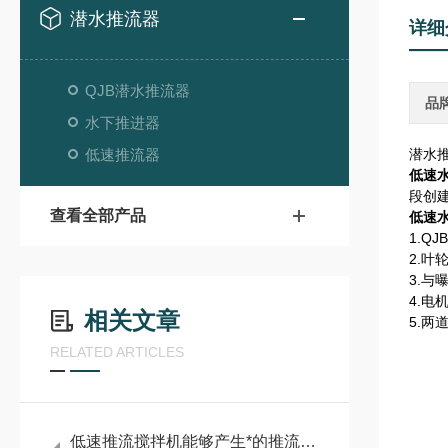
潜水推流器
详细
QJB潜水推流器
品
水下推进器
低速推流器
潜水推
低速
段创
查看全部产品
低速
1.
2.
3.
4.电
相关文章
5.
RELATED ARTICLES
低速推流搅拌机能够产生*的推流效应