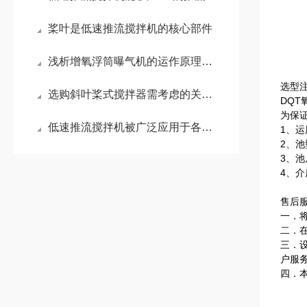
桨叶是低速推流搅拌机的核心部件
浅析增氧浮筒曝气机的运作原理有哪些
选型注
选购斜叶桨式搅拌器需考虑的关键因素
DQ
为保
低速推流搅拌机被广泛应用于各种规模的水处理项目中
1、
2、池
3、
4、
售后
一．
二．
三．
户服
四．