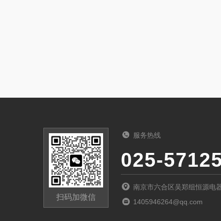
服务热线
025-5712
南京市六合区吴郑组恒源电
扫码加微信
1405946264@qq.com