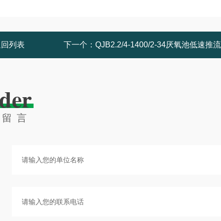
返回列表
下一个：
QJB2.2/4-1400/2-34厌氧池低速推
der
线留言