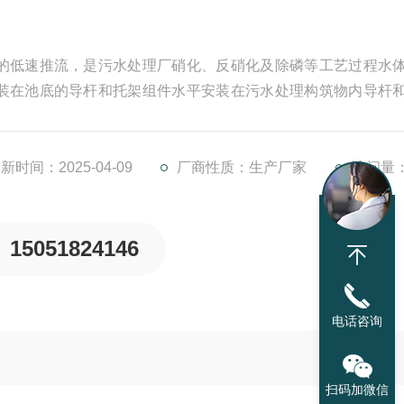
的低速推流，是污水处理厂硝化、反硝化及除磷等工艺过程水
装在池底的导杆和托架组件水平安装在污水处理构筑物内导杆
安装在池壁和池底上，托架安装在池底并且与导杆连接成整体
组件固定在构筑物基体上。
新时间：2025-04-09
厂商性质：生产厂家
访问量：
15051824146
电话咨询
扫码加微信