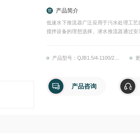
产品简介
低速水下推流器广泛应用于污水处理工艺
搅拌设备的理想选择。潜水推流器通过安
组件由导杆和托架组成，导杆上下部分别
时，通过膨胀螺栓或预埋件将导杆和托架
产品型号：QJB1.5/4-1100/2-36
更
产品咨询