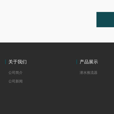
关于我们
产品展示
公司简介
潜水推流器
公司新闻