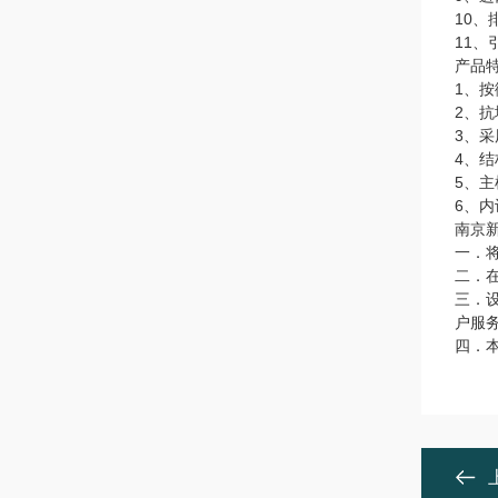
10
11
产品
1、
2、
3、采
4、
5、
6、
南京
一．
二．
三．
户服
四．