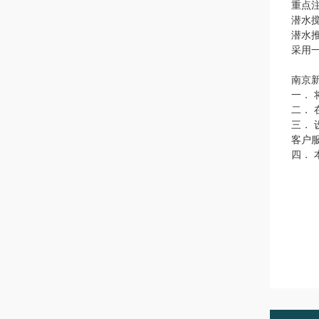
重点
潜水
潜水
采用
南京
一．
二．
三．
客户
四．