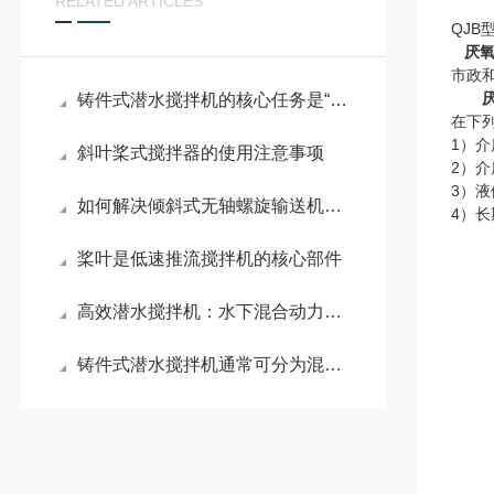
RELATED ARTICLES
QJB
厌
市政
铸件式潜水搅拌机的核心任务是“搅动水流”
在下
1）介
斜叶桨式搅拌器的使用注意事项
2）介
3）液
如何解决倾斜式无轴螺旋输送机的常见故障
4）
桨叶是低速推流搅拌机的核心部件
高效潜水搅拌机：水下混合动力的工作原理与实际应用
铸件式潜水搅拌机通常可分为混合搅拌和低速推流两大系列