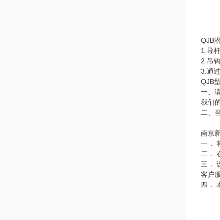
QJB
1.
2.吊
3.
QJB
一、
我们
二、
南京
一．
二．
三．
客户
四．