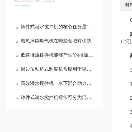
RELATED ARTICLES
料
QJ
铸件式潜水搅拌机的核心任务是“搅动水流”
增氧浮筒曝气机在哪些领域有优势
止污
低速推流搅拌机能够产生*的推流效应
周边传动桥式刮泥机常应用于哪些场景？
搅拌
高效潜水搅拌机：水下混合动力的工作原理与实际应用
1)
铸件式潜水搅拌机通常可分为混合搅拌和低速推流两大系列
2)
3)
4)