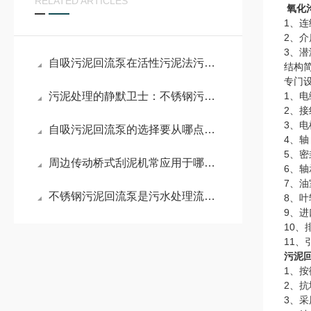
RELATED ARTICLES
氧化
1、连
2、介
3、潜
自吸污泥回流泵在活性污泥法污水处理工艺中的作用
结构
专门
污泥处理的静默卫士：不锈钢污泥回流泵
1、
2、
3、电
自吸污泥回流泵的选择要从哪点入手？
4、
5、
周边传动桥式刮泥机常应用于哪些场景？
6、轴
7、
不锈钢污泥回流泵是污水处理流程中的关键环节
8、
9、
10
11
污泥
1、
2、
3、采