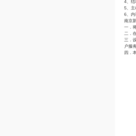
4、
5、
6、
南京
一．
二．
三．
户服
四．