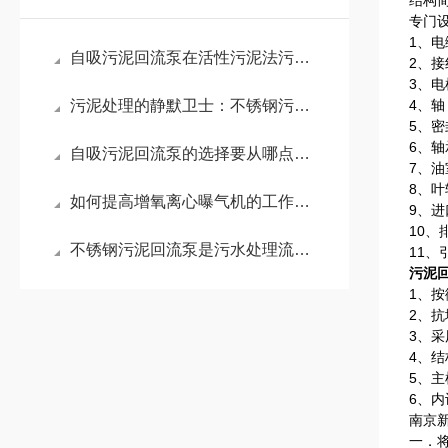
结构
专门
1、
自吸污泥回流泵在活性污泥法污水处理工艺中的作用
2、
3、电
污泥处理的静默卫士：不锈钢污泥回流泵
4、
5、
6、轴
自吸污泥回流泵的选择要从哪点入手？
7、
8、
如何提高增氧离心曝气机的工作效率？
9、
10
不锈钢污泥回流泵是污水处理流程中的关键环节
11
污泥
1、
2、
3、采
4、
5、
6、
南京
一．