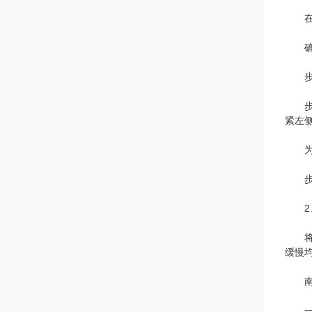
在搅
确保
步骤1
步骤
紧左侧
为了
步骤
2、
将导
缓慢
南京
一.