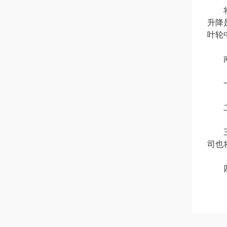
将导
升降
叶轮
南京
一.
二.
三.
司也
四.