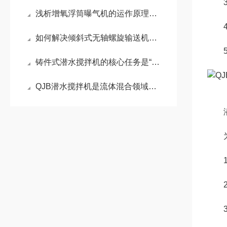
3.
浅析增氧浮筒曝气机的运作原理有哪些
4.
如何解决倾斜式无轴螺旋输送机的常见故障
5.
铸件式潜水搅拌机的核心任务是“搅动水流”
QJB潜水搅拌机是流体混合领域的核心设备
潜水
为保
1
2
3、