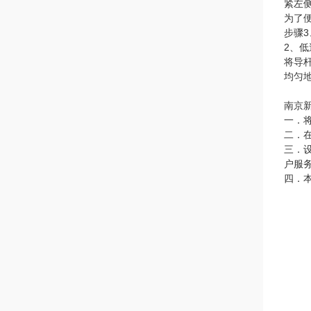
紧左
为了
步骤3
2、
将导
均匀
南京
一．
二．
三．
户服
四．