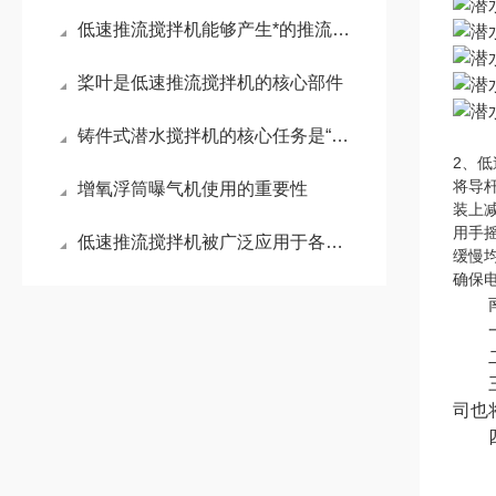
低速推流搅拌机能够产生*的推流效应
桨叶是低速推流搅拌机的核心部件
铸件式潜水搅拌机的核心任务是“搅动水流”
2、
将导
增氧浮筒曝气机使用的重要性
装上
用手
低速推流搅拌机被广泛应用于各种规模的水处理项目中
缓慢
确保
南
一.
二.
三.
司也
四.