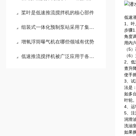
桨叶是低速推流搅拌机的核心部件
低速
1、
组装式一体化预制泵站采用了集成化的设计理念
步骤
角度
增氧浮筒曝气机在哪些领域有优势
用内
（5
（6）
低速推流搅拌机被广泛应用于各种规模的水处理项目中
2、
查升
使手
3、
法是
如多
叶轮
4、
5、
润滑
洗油
如果