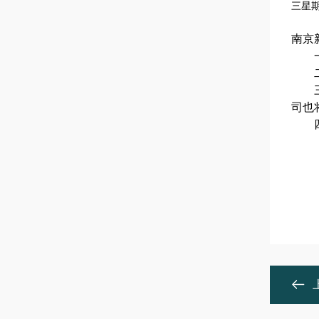
三星
南京
一.
二.
三.
司也
四.