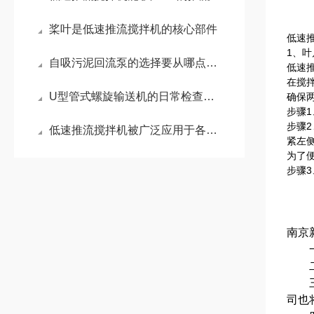
桨叶是低速推流搅拌机的核心部件
低速
1、
自吸污泥回流泵的选择要从哪点入手？
低速
在搅
U型管式螺旋输送机的日常检查要做到这些
确保
步骤1
步骤
低速推流搅拌机被广泛应用于各种规模的水处理项目中
紧左
为了
步骤3
南京
一.
二.
三.
司也