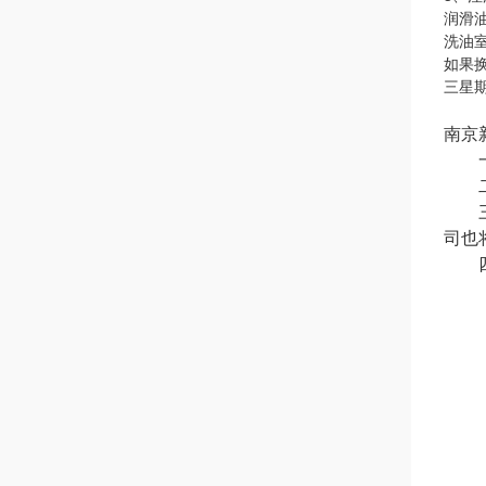
润滑
洗油
如果
三星
南京
一.
二.
三.
司也
四.