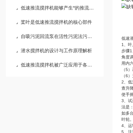
低速推流搅拌机能够产生*的推流效应
桨叶是低速推流搅拌机的核心部件
自吸污泥回流泵在活性污泥法污水处理工艺中的作用
低速
1、
潜水搅拌机的设计与工作原理解析
步骤
角度
用内
低速推流搅拌机被广泛应用于各种规模的水处理项目中
（5
（6）
2、
查升
使手
3、
法是
如多
叶轮
4、
5、