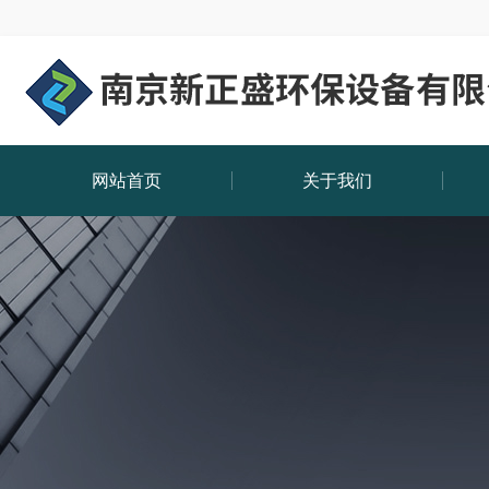
网站首页
关于我们