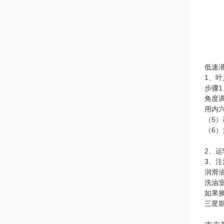
低速
1、
步骤
角度
用内
（5
（6）
2、
3、
润滑
洗油
如果
三星