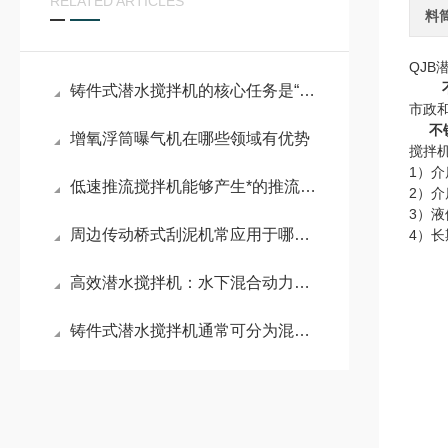
RELATED ARTICLES
料
QJB
铸件式潜水搅拌机的核心任务是“搅动水流”
市政
不
增氧浮筒曝气机在哪些领域有优势
搅拌
1）介
低速推流搅拌机能够产生*的推流效应
2）介
3）液
周边传动桥式刮泥机常应用于哪些场景？
4）
高效潜水搅拌机：水下混合动力的工作原理与实际应用
铸件式潜水搅拌机通常可分为混合搅拌和低速推流两大系列