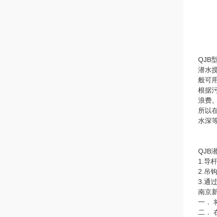
QJB
潜水
般可
根据污
浪费
所以
水深
QJB
1.
2.吊
3.
南京
一．
二．