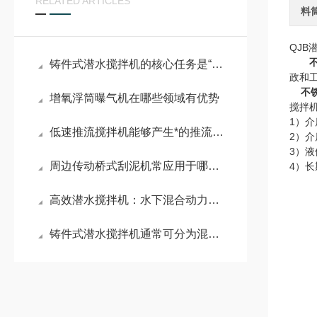
RELATED ARTICLES
料
QJB
铸件式潜水搅拌机的核心任务是“搅动水流”
政和
不
增氧浮筒曝气机在哪些领域有优势
搅拌
1）介
低速推流搅拌机能够产生*的推流效应
2）介
3）液
周边传动桥式刮泥机常应用于哪些场景？
4）
高效潜水搅拌机：水下混合动力的工作原理与实际应用
铸件式潜水搅拌机通常可分为混合搅拌和低速推流两大系列