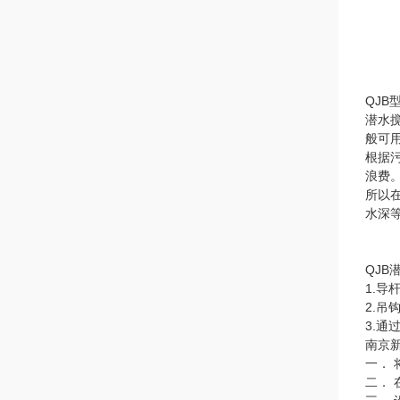
QJB
潜水
般可
根据污
浪费
所以
水深
QJB
1.
2.吊
3.
南京
一．
二．