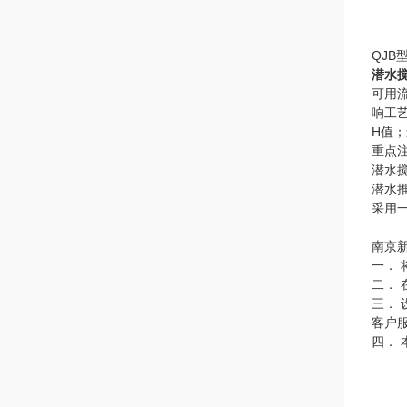
QJB
潜水
可用流
响工
H值
重点
潜水
潜水
采用
南京
一．
二．
三．
客户
四．