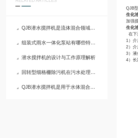
RELATED ARTICLES
QJB
生化池
加强
生化池
QJB潜水搅拌机是流体混合领域的核心设备
在下
1）介
组装式雨水一体化泵站有哪些特点呢？来看看吧
2）介
3）液
潜水搅拌机的设计与工作原理解析
4）
回转型细格栅除污机在污水处理中发挥着哪些作用
QJB潜水搅拌机是用于水体混合、搅拌和推流的设备