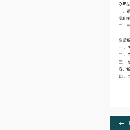
QJB
一、
我们
二、
售后
一．
二．
三．
客户
四．