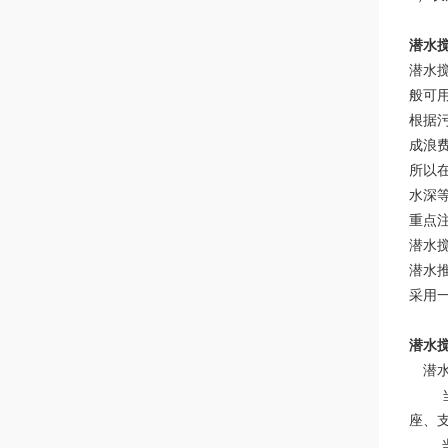
潜水
潜水
般可
根据污
成浪
所以
水深
重点
潜水
潜水
采用
潜水
潜水
当池
座、
当池