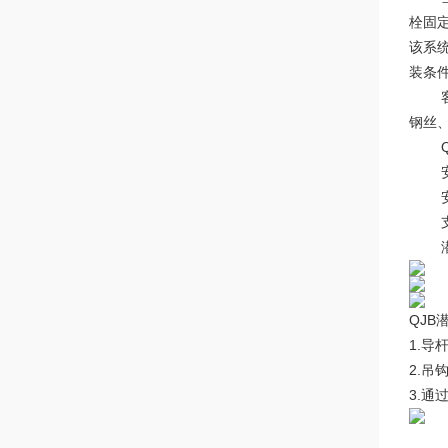
栓固
该系
装条
客户
钢丝
QJ
安装系
安装
支撑
潜水
QJB
1.
2.吊
3.