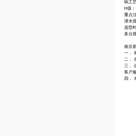
响工
H值
重点
潜水
选型
多台
南京
一．
二．
三．
客户
四．