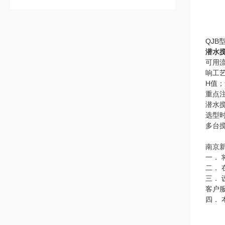
QJB
潜水
可用流
响工
H值
重点
潜水
选型
多台
南京
一．
二．
三．
客户
四．