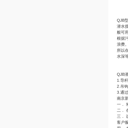
QJB
潜水
般可
根据污
浪费
所以
水深
QJB
1.
2.吊
3.
南京
一．
二．
三．
客户