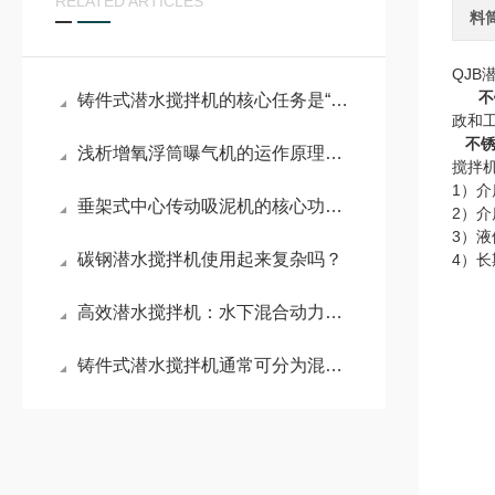
RELATED ARTICLES
料
QJB
不
铸件式潜水搅拌机的核心任务是“搅动水流”
政和
不
浅析增氧浮筒曝气机的运作原理有哪些
搅拌
1）介
垂架式中心传动吸泥机的核心功能有哪些
2）介
3）液
碳钢潜水搅拌机使用起来复杂吗？
4）
高效潜水搅拌机：水下混合动力的工作原理与实际应用
铸件式潜水搅拌机通常可分为混合搅拌和低速推流两大系列