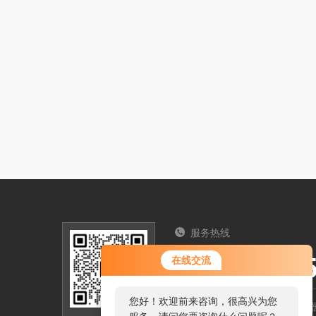
服务热线
025-5712
在线交流
您好！欢迎前来咨询，很高兴为您
南京市六合区吴郑组恒源电