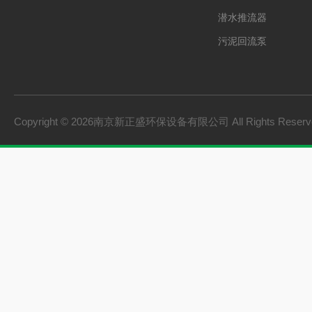
潜水推流器
污泥回流泵
格栅除污机
双曲面搅拌机
砂水分离器
Copyright © 2026南京新正盛环保设备有限公司 All Rights Rese
螺旋输送机
刮泥机
一体化泵站
桨式搅拌机
框式搅拌机