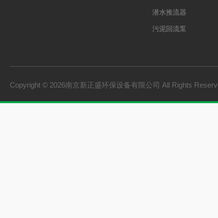
潜水推流器
污泥回流泵
格栅除污机
双曲面搅拌机
砂水分离器
Copyright © 2026南京新正盛环保设备有限公司 All Rights Rese
螺旋输送机
刮泥机
一体化泵站
桨式搅拌机
框式搅拌机