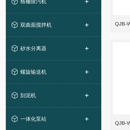
格栅除污机
QJB
双曲面搅拌机
砂水分离器
螺旋输送机
刮泥机
一体化泵站
QJB