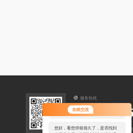
服务热线
您好！欢迎前来咨询，很高兴为您
025-5712
在线交流
服务，请问您要咨询什么问题呢？
您好，看您停留很久了，是否找到
南京市六合区吴郑组恒源电