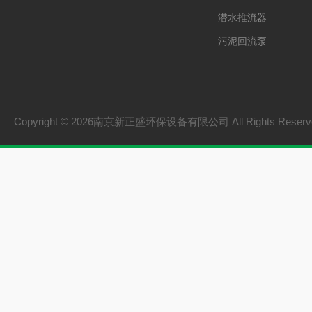
潜水推流器
污泥回流泵
格栅除污机
双曲面搅拌机
砂水分离器
Copyright © 2026南京新正盛环保设备有限公司 All Rights Rese
螺旋输送机
刮泥机
一体化泵站
桨式搅拌机
框式搅拌机